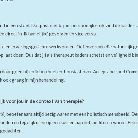
nd in een stoel. Dat past niet bij mij persoonlijk en ik vind de harde 
n direct in ‘lichamelijke’ gevolgen en vic
e
versa.
te en ervaringsgerichte werkvormen. Oefenvormen die natuurlijk g
 laat doen. Dus dat jij als therapeut kaders schetst en veiligheid bi
daar goed bij en ik ben heel enthousiast over
A
cceptance and
C
omm
k ook graag in mijn
behandeling.
jk voor jou in de context van therapie?
bij beoefenaars altijd bezig waren met een holistisch mensbeeld. De
adden en tegelijk uren op een kussen aan het mediteren
waren.
Een t
 gedachten.