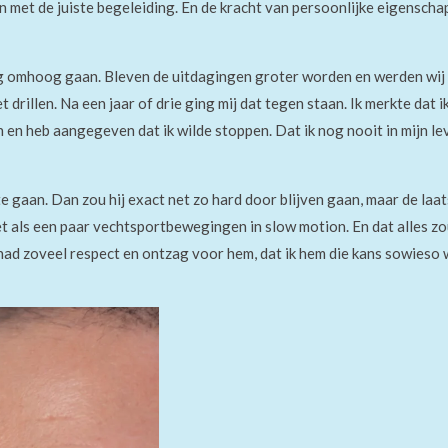
n met de juiste begeleiding. En de kracht van persoonlijke eigenscha
ng omhoog gaan. Bleven de uitdagingen groter worden en werden wij 
llen. Na een jaar of drie ging mij dat tegen staan. Ik merkte dat ik i
n en heb aangegeven dat ik wilde stoppen. Dat ik nog nooit in mijn l
te gaan. Dan zou hij exact net zo hard door blijven gaan, maar de la
et als een paar vechtsportbewegingen in slow motion. En dat alles zo
 had zoveel respect en ontzag voor hem, dat ik hem die kans sowieso 