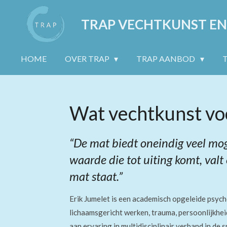
Ga
TRAP VECHTKUNST EN
direct
naar
de
HOME
OVER TRAP
TRAP AANBOD
hoofdinhoud
Wat vechtkunst voo
“De mat biedt oneindig veel mog
waarde die tot uiting komt, valt
mat staat.”
Erik Jumelet is een academisch opgeleide psyc
lichaamsgericht werken, trauma, persoonlijkhe
aan ervaring in multidisciplinair verband
in de 