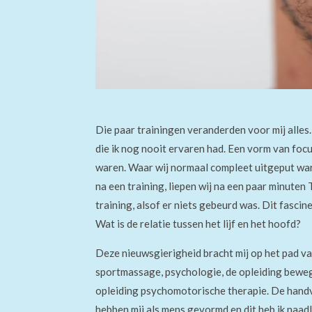
Die paar trainingen veranderde
n
voor mij alle
die ik nog nooit ervaren h
ad
. Een vorm van focu
waren. Waar wij normaal compleet uitgeput w
na een training, liepen wij na een paar minuten
training, alsof er niets gebeurd was. Dit fasci
Wat is de relatie tussen het lijf en het hoofd?
Deze nieuwsgierigheid bracht mij op het pad va
sportmassage, psychologie, de opleiding bewe
opleiding psychomotorische therapie. De handva
hebben mij als mens gevormd en
dit
heb ik naad