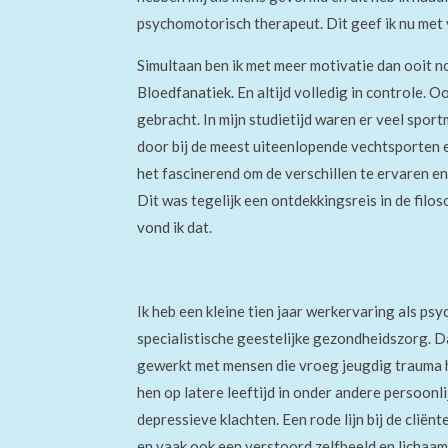
psychomotorisch therapeut. Dit geef ik nu met 
Simultaan ben ik met meer motivatie dan ooit 
Bloedfanatiek. En altijd volledig in controle. 
gebracht.
In mijn studietijd waren er veel spor
door bij de meest uiteenlopende vechtsporten e
het fascinerend om de verschillen te ervaren en
Dit was tegelijk een ontdekkingsreis in de filo
vond ik dat.
Ik heb een kleine tien jaar werkervaring als ps
specialistische geestelijke gezondheidszorg. Da
gewerkt met mensen die vroeg jeugdig trauma 
hen op latere leeftijd
in onder andere persoonli
depressieve klachten. Een rode lijn bij de clië
en vaak ook een verstoord zelfbeeld en lichaam