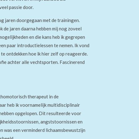
veel passie door.
nog jaren doorgegaan met de trainingen.
Ook de jaren daarna hebben mij nog zoveel
tmogelijkheden en die kans heb ik gegrepen
en paar introductielessen te nemen. Ik vond
 te ontdekken hoe ik hier zelf op reageerde.
sofie achter alle vechtsporten. Fascinerend
ychomotorisch therapeut in de
ar heb ik voornamelijk multidisciplinair
hebben opgelopen. Dit resulteerde
voor
jk
heids
stoornissen, angststoornissen en
nten was een verminderd lichaamsbewustzijn
sbeeld.