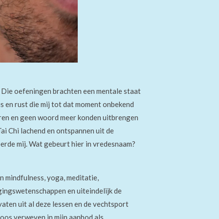
s. Die oefeningen brachten een mentale
staat
s en rust die mij tot dat moment onbekend
aren en geen woord meer konden uitbrengen
Tai Chi
lachend en ontspannen uit de
neerde mij. Wat gebeurt hier in vredesnaam?
n mindfulness, yoga, meditatie,
gingswetenschappen en uiteindelijk de
ten uit al deze lessen en de vechtsport
loos verweven in mijn aanbod als