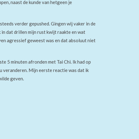
ppen, naast de kunde va
n
hetgeen je
steeds verder gepushed. Gingen wij vaker in de
n dat drillen mijn rust kwijt raakte en wat
even agressief geweest was en dat absoluut niet
atste 5 minuten afronden met
Tai Chi
. Ik had op
u veranderen. Mijn eerste reactie was dat ik
wilde geven.