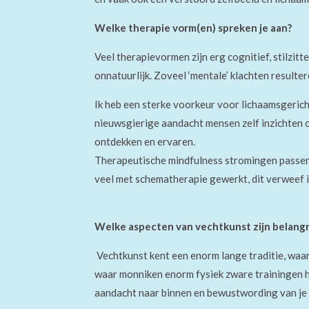
Welke therapie vorm(en) spreken je aan?
Veel therapievormen zijn erg cognitief, stilzitte
onnatuurlijk. Zoveel ‘mentale’ klachten resultere
Ik heb een sterke voorkeur
voor
lichaamsgerich
nieuwsgierige aandacht mensen zelf inzichten op
ontdekken en ervaren.
Therapeutische mindfulness stromingen passen 
veel met schematherapie gewerkt, di
t
verweef i
Welke aspecten van vechtkunst zijn belangri
Vechtkunst kent een enorm lange traditie, waar
waar monniken enorm fysiek zware trainingen h
aandacht naar binnen en bewustwording van je